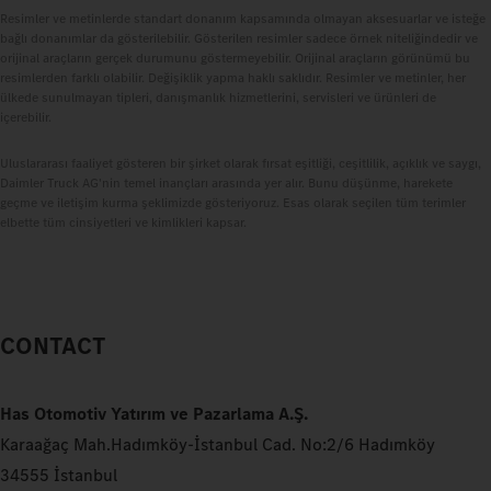
Resimler ve metinlerde standart donanım kapsamında olmayan aksesuarlar ve isteğe
bağlı donanımlar da gösterilebilir. Gösterilen resimler sadece örnek niteliğindedir ve
orijinal araçların gerçek durumunu göstermeyebilir. Orijinal araçların görünümü bu
resimlerden farklı olabilir. Değişiklik yapma haklı saklıdır. Resimler ve metinler, her
ülkede sunulmayan tipleri, danışmanlık hizmetlerini, servisleri ve ürünleri de
içerebilir.
Uluslararası faaliyet gösteren bir şirket olarak fırsat eşitliği, ceşitlilik, açıklık ve saygı,
Daimler Truck AG'nin temel inançları arasında yer alır. Bunu düşünme, harekete
geçme ve iletişim kurma şeklimizde gösteriyoruz. Esas olarak seçilen tüm terimler
elbette tüm cinsiyetleri ve kimlikleri kapsar.
CONTACT
Has Otomotiv Yatırım ve Pazarlama A.Ş.
Karaağaç Mah.Hadımköy-İstanbul Cad. No:2/6 Hadımköy
34555 İstanbul