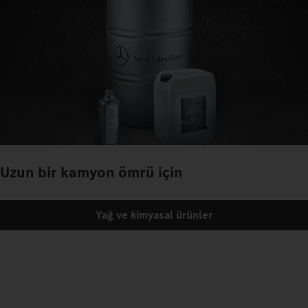
Uzun bir kamyon ömrü için
Yağ ve kimyasal ürünler