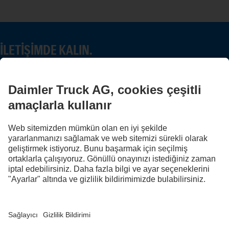
İLETIŞIMDE KALIN.
Dijital kanallarımızda Mercedes-Benz Trucks'ı keşfedin.
FOLLOW THE ROADSTARS.
Deneyimlerinizi şimdi diğer kamyon sürücüleriyle paylaşın.
Haydi katılın