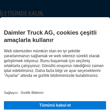
İLETIŞIMDE KALIN.
Dijital kanallarımızda Mercedes-Benz Trucks'ı keşfedin.
FOLLOW THE ROADSTARS.
Deneyimlerinizi şimdi diğer kamyon sürücüleriyle paylaşın.
Haydi katılın